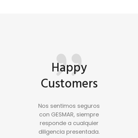
Happy
Customers
ene personal
Nos sentimos seguros
Valora
do para los
con GESMAR, siempre
tranquilida
entos de los
responde a cualquier
profesio
 Nos hace la
diligencia presentada.
GESMAR ha 