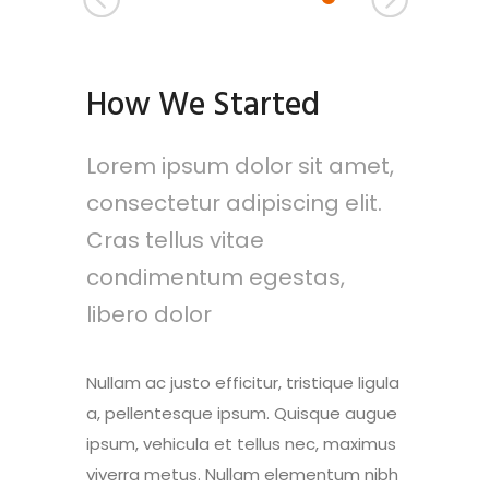
rtise
as
cess
How We Started
p
 amet,
 amet,
 amet,
 amet,
 amet,
Lorem ipsum dolor sit amet,
 elit.
 elit.
 elit.
 elit.
 elit.
consectetur adipiscing elit.
 amet,
Cras tellus vitae
 elit.
s,
s,
s,
s,
s,
condimentum egestas,
libero dolor
s,
Nullam ac justo efficitur, tristique ligula
a, pellentesque ipsum. Quisque augue
ipsum, vehicula et tellus nec, maximus
viverra metus. Nullam elementum nibh