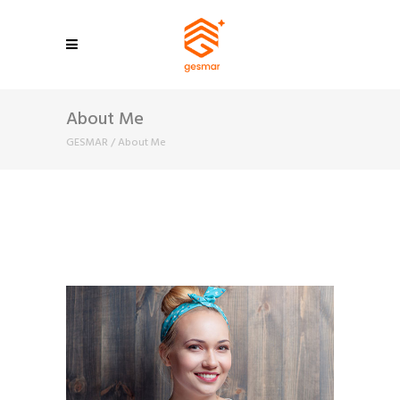
About Me
GESMAR
/
About Me