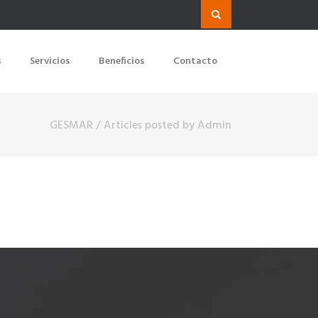
s
Servicios
Beneficios
Contacto
GESMAR
/
Articles posted by Admin