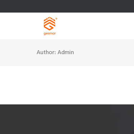
(+51) 949 138 923 / (+51) 949 138 924
Av. Petit Thouars 1775 Of. 404 Lince, Lima - Perú.
Author: Admin