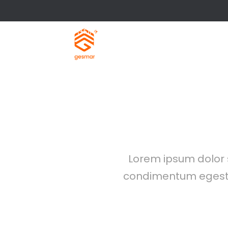
(+51) 949 138 923 / (+51) 949 138 924
Av. Petit Thouars 1775 Of. 404 Lince, Lima - Perú.
Lorem ipsum dolor si
condimentum egestas,