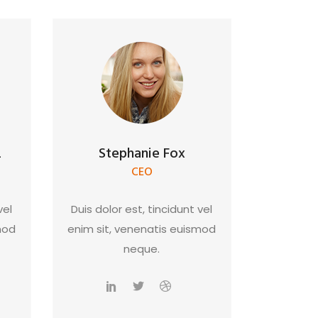
z
Stephanie Fox
CEO
vel
Duis dolor est, tincidunt vel
mod
enim sit, venenatis euismod
neque.